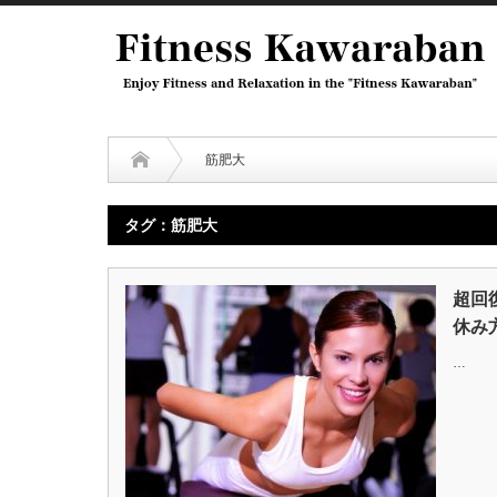
筋肥大
タグ：筋肥大
超回
休み
…