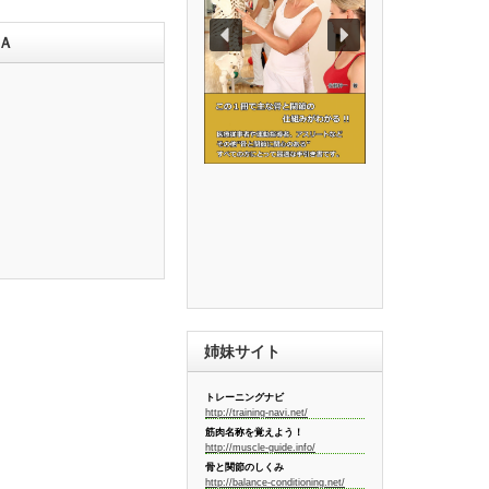
Ａ
姉妹サイト
トレーニングナビ
http://training-navi.net/
筋肉名称を覚えよう！
http://muscle-guide.info/
骨と関節のしくみ
http://balance-conditioning.net/