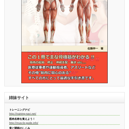
姉妹サイト
トレーニングナビ
http://training-navi.net/
筋肉名称を覚えよう！
http://muscle-guide.info/
骨と関節のしくみ