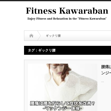
ギックリ腰
タグ：ギックリ腰
腰痛
ンジ
…