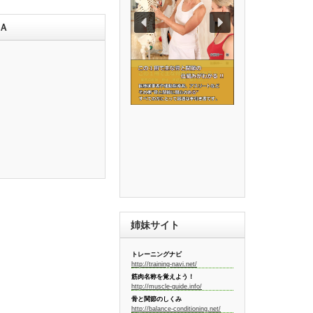
Ａ
姉妹サイト
トレーニングナビ
http://training-navi.net/
筋肉名称を覚えよう！
http://muscle-guide.info/
骨と関節のしくみ
http://balance-conditioning.net/