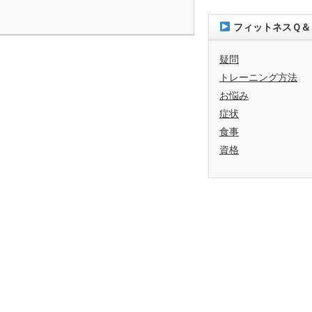
フィットネスＱ＆
疑問
トレーニング方法
お悩み
症状
食事
資格