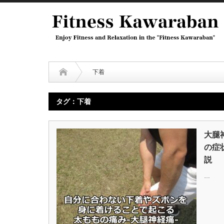
下着
タグ：下着
大腿
の症
説
…