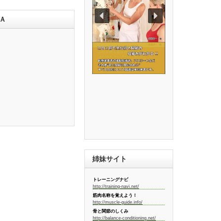
Ａ
姉妹サイト
トレーニングナビ
http://training-navi.net/
筋肉名称を覚えよう！
http://muscle-guide.info/
骨と関節のしくみ
http://balance-conditioning.net/