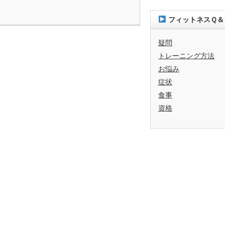
フィットネスＱ＆
疑問
トレーニング方法
お悩み
症状
食事
資格