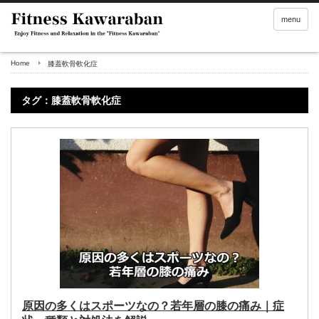
menu
Home
膝蓋軟骨軟化症
タグ：膝蓋軟骨軟化症
原因の多くはスポーツなの？若年層の膝の痛み｜症