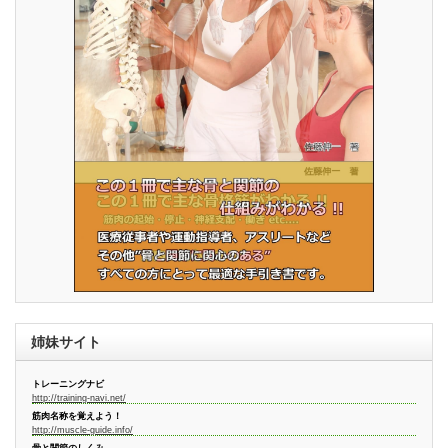
姉妹サイト
トレーニングナビ
http://training-navi.net/
筋肉名称を覚えよう！
http://muscle-guide.info/
骨と関節のしくみ